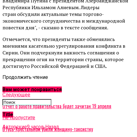
Владимира Путина с президентом Азербайджанской
Республики Ильхамом Алиевым. Лидеры
стран обсудили актуальные темы торгово-
экономического сотрудничества и международной
повестки дня", - сказано в тексте сообщения.
Отмечается, что президенты также обменялись
мнениями касательно урегулирования конфликта в
Сирии. Они подчеркнули важность соглашения о
прекращении огня на территории страны, которое
достигнуто Российской Федерацией и США.
Продолжить чтение
Related Topics:
Вам может понравиться
Cледующее
Отчет о работе правительства будет зачитан 19 апреля
Title
Не пропустите
Авторские
9 часов Назад
В Гусь-Хрустальном убили женщину-таксистку