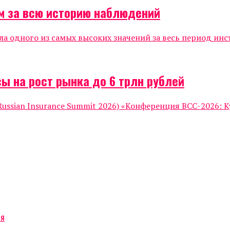
м за всю историю наблюдений
ла одного из самых высоких значений за весь период инс
ы на рост рынка до 6 трлн рублей
ssian Insurance Summit 2026) «Конференция ВСС-2026: К
ся