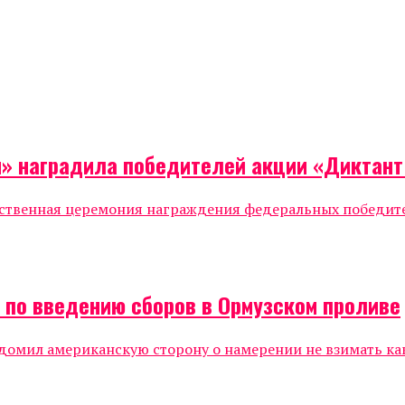
я» наградила победителей акции «Диктан
жественная церемония награждения федеральных победи
а по введению сборов в Ормузском проливе
мил американскую сторону о намерении не взимать каки