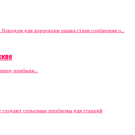
 Поводом для коррекции рынка стали сообщения о...
скве
олицу прибыли...
е создают серьезные проблемы для станций