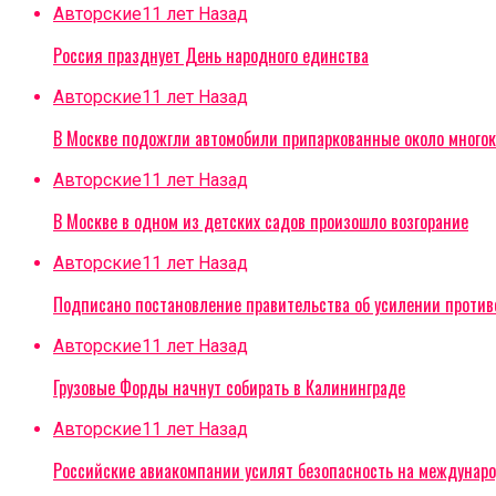
Авторские
11 лет Назад
Россия празднует День народного единства
Авторские
11 лет Назад
В Москве подожгли автомобили припаркованные около многок
Авторские
11 лет Назад
В Москве в одном из детских садов произошло возгорание
Авторские
11 лет Назад
Подписано постановление правительства об усилении проти
Авторские
11 лет Назад
Грузовые Форды начнут собирать в Калининграде
Авторские
11 лет Назад
Российские авиакомпании усилят безопасность на междунар