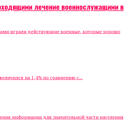
роходящими лечение военнослужащими в
тами играли действующие военные, которые хорошо
личился на 1,4% по сравнению с...
чения информации для значительной части населения