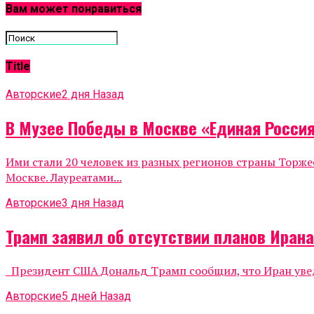
Вам может понравиться
Title
Авторские
2 дня Назад
В Музее Победы в Москве «Единая Росси
Ими стали 20 человек из разных регионов страны Тор
Москве. Лауреатами...
Авторские
3 дня Назад
Трамп заявил об отсутствии планов Иран
Президент США Дональд Трамп сообщил, что Иран уведо
Авторские
5 дней Назад