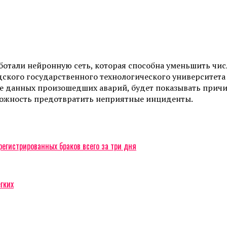
отали нейронную сеть, которая способна уменьшить числ
ого государственного технологического университета и
зе данных произошедших аварий, будет показывать причи
можность предотвратить неприятные инциденты.
регистрированных браков всего за три дня
гких