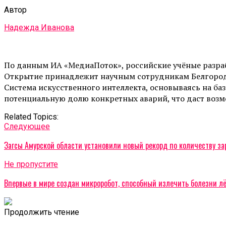
Автор
Надежда Иванова
По данным ИА «МедиаПоток», российские учёные разраб
Открытие принадлежит научным сотрудникам Белгородск
Система искусственного интеллекта, основываясь на ба
потенциальную долю конкретных аварий, что даст воз
Related Topics:
Cледующее
Загсы Амурской области установили новый рекорд по количеству за
Не пропустите
Впервые в мире создан микроробот, способный излечить болезни лё
Продолжить чтение