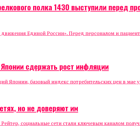
релкового полка 1430 выступили перед п
о движения Единой России». Перед персоналом и пациен
о Японии сдержать рост инфляции
 Японии, базовый индекс потребительских цен в мае уве
етях, но не доверяют им
 Рейтер, социальные сети стали ключевым каналом полу