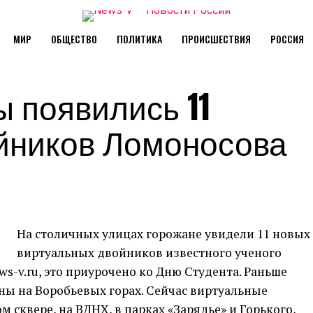
МИР
ОБЩЕСТВО
ПОЛИТИКА
ПРОИСШЕСТВИЯ
РОССИЯ
 появились 11
йников Ломоносова
На столичных улицах горожане увидели 11 новых
виртуальных двойников известного ученого
ws-v.ru, это приурочено ко Дню Студента. Раньше
ы на Воробьевых горах. Сейчас виртуальные
 сквере, на ВДНХ, в парках «Зарядье» и Горького,