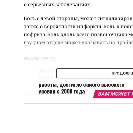
о серьезных заболеваниях.
Боль с левой стороны, может сигнализиров
также о вероятности инфаркта. Боль в поя
нефрита. Боль вдоль всего позвоночника мо
грудном отделе может указывать на проб
RELATED TOPICS:
НЕ ПРОПУСТИТЕ
ПРОДОЛЖИ
Число британцев, увольняющихся с
работы, достигло самого высокого
уровня с 2009 года
ВАМ МОЖЕТ 