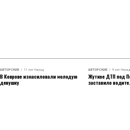
АВТОРСКИЕ
11 лет Назад
АВТОРСКИЕ
9 лет Наза
В Коврове изнасиловали молодую
Жуткое ДТП под П
девушку
заставило водите