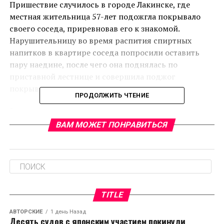
Пришествие случилось в городе Лакинске, где
местная жительница 57-лет подожгла покрывало
своего соседа, приревновав его к знакомой.
Нарушительницу во время распития спиртных
напитков в квартире соседа попросили оставить
пару наедине, после чего она поднялась по
приставной лестнице и совершила поджог
покрывала через окно.
ПРОДОЛЖИТЬ ЧТЕНИЕ
В настоящее время устанавливаются все причины
произошедшего, сообщает news-v.ru.
ВАМ МОЖЕТ ПОНРАВИТЬСЯ
RELATED TOPICS:
CЛЕДУЮЩЕЕ
Владимирские «АТАКи» становятся «АШАНами»
НЕ ПРОПУСТИТЕ
TITLE
МСП Банк выдаст кредит ООО «Городищенские
сыры»
АВТОРСКИЕ
1 день Назад
Десять судов с японским участием покинули