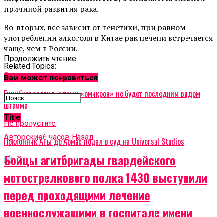
причиной развития рака.
Во-вторых, все зависит от генетики, при равном
употреблении алкоголя в Китае рак печени встречается
чаще, чем в России.
Продолжить чтение
Related Topics:
Cледующее
Вам может понравиться
Гинцбург заявил, штамм «омикрон» не будет последним видом
штамма
Title
Не пропустите
Авторские
6 часов Назад
Поклонник Аны де Армас подал в суд на Universal Studios
Бойцы агитбригады гвардейского
мотострелкового полка 1430 выступили
перед проходящими лечение
военнослужащими в госпитале имени