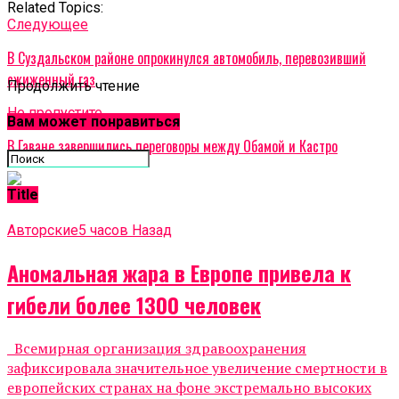
Related Topics:
Cледующее
В Суздальском районе опрокинулся автомобиль, перевозивший
сжиженный газ
Продолжить чтение
Не пропустите
Вам может понравиться
В Гаване завершились переговоры между Обамой и Кастро
Title
Авторские
5 часов Назад
Аномальная жара в Европе привела к
гибели более 1300 человек
Всемирная организация здравоохранения
зафиксировала значительное увеличение смертности в
европейских странах на фоне экстремально высоких