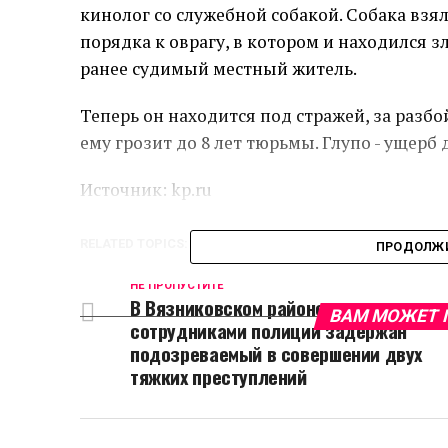
кинолог со служебной собакой. Собака взял
порядка к оврагу, в котором и находился 
ранее судимый местный житель.
Теперь он находится под стражей, за разбо
ему грозит до 8 лет тюрьмы. Глупо - ущерб 
Источник: kp.ru
RELATED TOPICS:
ПРОДОЛЖИ
НЕ ПРОПУСТИТЕ
В Вязниковском районе
ВАМ МОЖЕТ 
сотрудниками полиции задержан
подозреваемый в совершении двух
тяжких преступлений