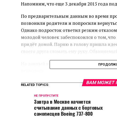
Напомним, что еще 3 декабря 2015 года под
По предварительным данным во время про
позвонили родители и попросили вернуться
Однако подросток ответил резким отказом
молодой человек забеспокоился о том, что 
придёт домой. Парню в голову пришла идея
своего друга сломать ему руку. Обвиняемый
На данный момент мальчик обязан посеща
ПРОДОЛЖИ
психолога.
ВАМ МОЖЕТ 
RELATED TOPICS:
НЕ ПРОПУСТИТЕ
Завтра в Москве начнется
считывание данных с бортовых
самописцев Boeing 737-800