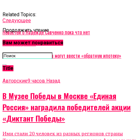
Related Topics:
Cледующее
Продолжить чтение
Новостей о Надежде Савченко пока что нет
Вам может понравиться
Не пропустите
В Российской Федерации могут ввести «обратную ипотеку»
Title
Авторские
9 часов Назад
В Музее Победы в Москве «Единая
Россия» наградила победителей акции
«Диктант Победы»
Ими стали 20 человек из разных регионов страны