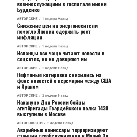
военнослужащими в госпитале имени
Бурденко
АВТОРСКИЕ
1 неделя Назад
Снижение цен на энергоносители
помогло Японии сдержать рост
инфляции
АВТОРСКИЕ
1 неделя Назад
Испанцы все чаще читают новости в
соцсетях, но не доверяют им
АВТОРСКИЕ
2 недели Назад
Нефтяные котировки снизились на
фоне новостей о перемирии между США
и Ираном
АВТОРСКИЕ
2 недели Назад
Накануне Дня России бойцы
агитбригады Гвардейского полка 1430
выступили в Москве
АВТОНОВОСТИ
2 недели Назад
Аварийные комиссары терроризируют
станции техобслуживания в Марий Эл