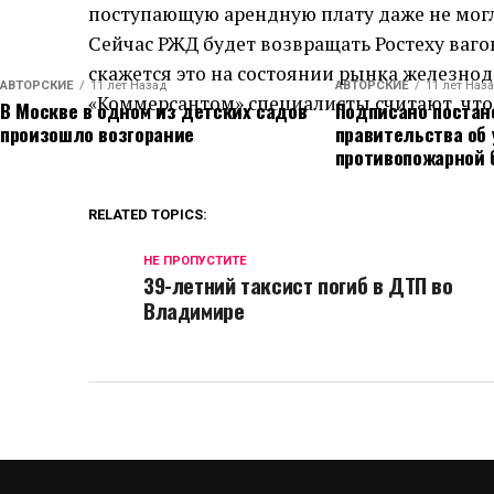
поступающую арендную плату даже не могл
Сейчас РЖД будет возвращать Ростеху ваго
скажется это на состоянии рынка железно
АВТОРСКИЕ
11 лет Назад
АВТОРСКИЕ
11 лет Наз
«Коммерсантом» специалисты считают, что 
В Москве в одном из детских садов
Подписано постан
произошло возгорание
правительства об
противопожарной 
RELATED TOPICS:
НЕ ПРОПУСТИТЕ
39-летний таксист погиб в ДТП во
Владимире