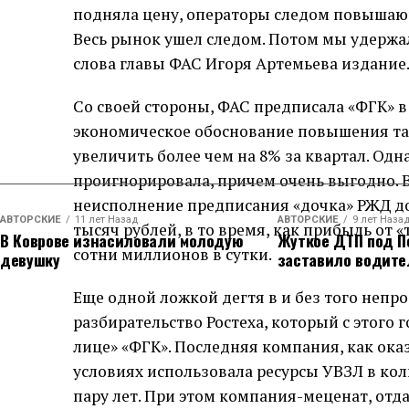
подняла цену, операторы следом повышают 
Весь рынок ушел следом. Потом мы удержал
слова главы ФАС Игоря Артемьева издание
Со своей стороны, ФАС предписала «ФГК» в
экономическое обоснование повышения тар
увеличить более чем на 8% за квартал. Од
проигнорировала, причем очень выгодно. 
неисполнение предписания «дочка» РЖД до
АВТОРСКИЕ
11 лет Назад
АВТОРСКИЕ
9 лет Наза
тысяч рублей, в то время, как прибыль от 
В Коврове изнасиловали молодую
Жуткое ДТП под П
сотни миллионов в сутки.
девушку
заставило водите
Еще одной ложкой дегтя в и без того непро
разбирательство Ростеха, который с этого 
лице» «ФГК». Последняя компания, как ока
условиях использовала ресурсы УВЗЛ в кол
пару лет. При этом компания-меценат, отда