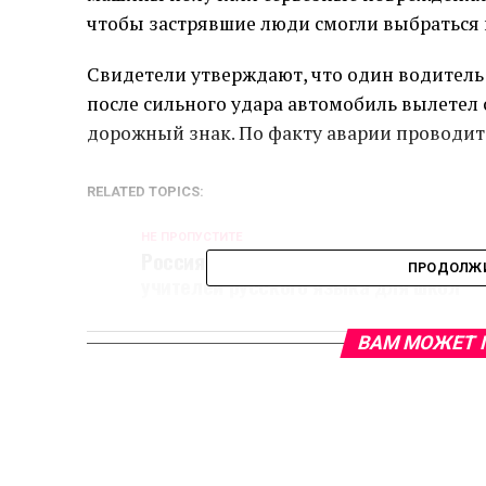
чтобы застрявшие люди смогли выбраться 
Свидетели утверждают, что один водитель 
после сильного удара автомобиль вылетел 
дорожный знак. По факту аварии проводит
RELATED TOPICS:
НЕ ПРОПУСТИТЕ
Россия поможет Сирии набрать
ПРОДОЛЖИ
учителей русского языка для школ
ВАМ МОЖЕТ 