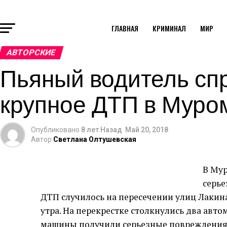
ГЛАВНАЯ
КРИМИНАЛ
МИР
АВТОРСКИЕ
Пьяный водитель сп
крупное ДТП в Муро
Опубликовано
8 лет Назад
Май 20, 2018
Автор
Светлана Олтушевская
В Му
серье
ДТП случилось на пересечении улиц Лакина
утра. На перекрестке столкнулись два авт
машины получили серьезные повреждения.