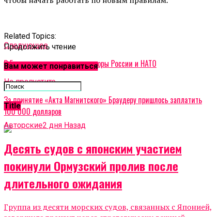
Related Topics:
Cледующее
Продолжить чтение
В Брюсселе состоятся переговоры России и НАТО
Вам может понравиться
Не пропустите
За принятие «Акта Магнитского» Браудеру пришлось заплатить
Title
100 000 долларов
Авторские
2 дня Назад
Десять судов с японским участием
покинули Ормузский пролив после
длительного ожидания
Группа из десяти морских судов, связанных с Японией,