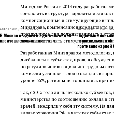
Минздрав России в 2014 году разработал м
составлять в структуре зарплаты медиков 
компенсационные и стимулирующие выплат
Минздрава, компенсационные выплаты за с
АВТОРСКИЕ
11 лет Назад
АВТОРСКИЕ
11 лет Наз
праздничные дни должны занимать в струк
В Москве в одном из детских садов
Подписано постан
произошло возгорание
правительства об
должны составлять стимулирующие выпла
противопожарной 
Разработанная Минздравом методология, 
дисбалансы в субъектах, прошла обсуждени
по регулированию социально-трудовых от
комиссии установить долю окладов в зарп
уровне 55%, регионы не торопились прини
Так, с 2015 года лишь несколько субъекто
министерства по соотношению оклада и с
врачей, внедрили у себя эту систему. На д
здравоохранения РФ, в четырех субъектах 