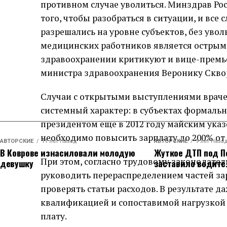
противном случае уволиться. Минздрав Ро
того, чтобы разобраться в ситуации, и все
разрешались на уровне субъектов, без уво
медицинских работников является острым
здравоохранении критикуют и вице-премье
министра здравоохранения Веронику Скво
Случаи с открытыми выступлениями врачей
системный характер: в субъектах формаль
президентом еще в 2012 году майским указ
необходимо повысить зарплату до 200% от 
АВТОРСКИЕ
11 лет Назад
АВТОРСКИЕ
9 лет Наза
В Коврове изнасиловали молодую
Жуткое ДТП под П
При этом, согласно трудовому законодател
девушку
заставило водите
руководить перераспределением частей зар
проверять статьи расходов. В результате д
квалификацией и сопоставимой нагрузкой 
плату.