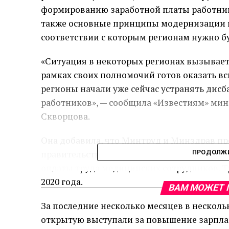
формированию заработной платы работнико
также основные принципы модернизации п
соответствии с которым регионам нужно б
«Ситуация в некоторых регионах вызывает 
рамках своих полномочий готов оказать в
регионы начали уже сейчас устранять дисб
работников», — сообщила «Известиям» ми
Скворцова.
Она добавила, что Минтруд и Минздрав п
правительство РФ полномочиями устанавли
ПРОДОЛЖИ
оплаты труда медицинских сотрудников. 
2020 года.
ВАМ МОЖЕТ 
За последние несколько месяцев в несколь
открытую выступали за повышение зарплат