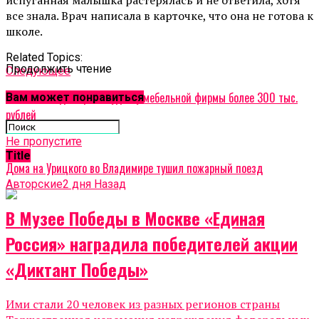
все знала. Врач написала в карточке, что она не готова к
школе.
Related Topics:
Продолжить чтение
Cледующее
Житель Владимира отсудил у мебельной фирмы более 300 тыс.
Вам может понравиться
рублей
Не пропустите
Title
Дома на Урицкого во Владимире тушил пожарный поезд
Авторские
2 дня Назад
В Музее Победы в Москве «Единая
Россия» наградила победителей акции
«Диктант Победы»
Ими стали 20 человек из разных регионов страны