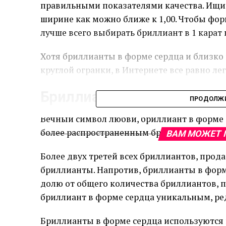
правильными показателями качества. Ищи
ширине как можно ближе к 1,00. Чтобы фор
лучше всего выбирать бриллиант в 1 карат 
Хотя бриллианты в форме сердца и близко 
круглой огранки, в Интернете все равно л
Бриллиант в форме сердц
ПРОДОЛЖИ
Вечный символ любви, бриллиант в форме с
более распространенным бриллиантам.
ВАМ МОЖЕТ 
Более двух третей всех бриллиантов, прода
бриллианты. Напротив, бриллианты в фор
долю от общего количества бриллиантов, 
бриллиант в форме сердца уникальным, р
Бриллианты в форме сердца используются 