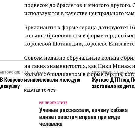
подвесок до браслетов и многого другого.
используются в качестве центрального кам
Бриллианты в форме сердца датируются 16
кольцо с бриллиантом в форме сердца был
королевой Шотландии, королеве Елизавете 
Совсем недавно обручальные кольца с бр
на таких знаменитостях, как Ники Минаж и
АВТОРСКИЕ
кольцо с бриллиантом в форме сердца, ког
11 лет Назад
АВТОРСКИЕ
9 лет Наза
В Коврове изнасиловали молодую
Жуткое ДТП под П
девушку
заставило водите
RELATED TOPICS:
НЕ ПРОПУСТИТЕ
Ученые рассказали, почему собака
влияет хвостом вправо при виде
человека