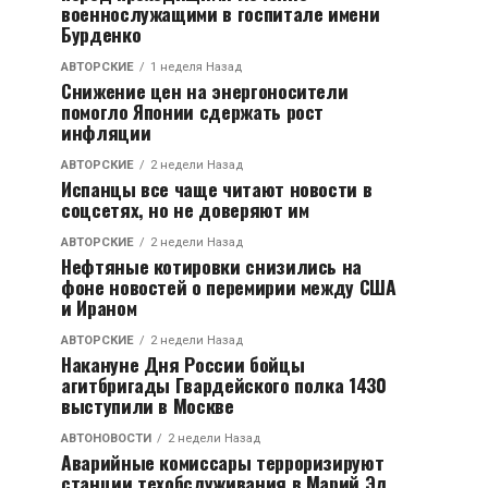
военнослужащими в госпитале имени
Бурденко
АВТОРСКИЕ
1 неделя Назад
Снижение цен на энергоносители
помогло Японии сдержать рост
инфляции
АВТОРСКИЕ
2 недели Назад
Испанцы все чаще читают новости в
соцсетях, но не доверяют им
АВТОРСКИЕ
2 недели Назад
Нефтяные котировки снизились на
фоне новостей о перемирии между США
и Ираном
АВТОРСКИЕ
2 недели Назад
Накануне Дня России бойцы
агитбригады Гвардейского полка 1430
выступили в Москве
АВТОНОВОСТИ
2 недели Назад
Аварийные комиссары терроризируют
станции техобслуживания в Марий Эл