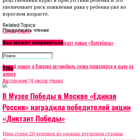
увеличивает риск появления рака у ребенка уже во
взрослом возрасте.
Related Topics:
Продолжить чтение
Cледующее
Во Владимире на маршруты выйдут новые «Волгабасы»
Вам может понравиться
Не пропустите
Третий пошел: в Коврове автомобиль снова провалился в дыру на
Title
дороге
Авторские
14 часов Назад
В Музее Победы в Москве «Единая
Россия» наградила победителей акции
«Диктант Победы»
Ими стали 20 человек из разных регионов страны