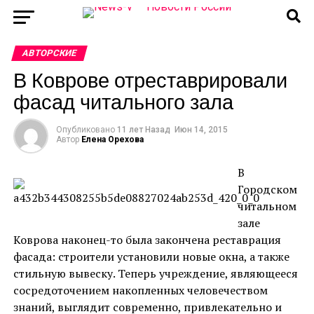
АВТОРСКИЕ
В Коврове отреставрировали
фасад читального зала
Опубликовано
11 лет Назад
Июн 14, 2015
Автор
Елена Орехова
В
Городском
читальном
зале
Коврова наконец-то была закончена реставрация
фасада: строители установили новые окна, а также
стильную вывеску. Теперь учреждение, являющееся
сосредоточением накопленных человечеством
знаний, выглядит современно, привлекательно и