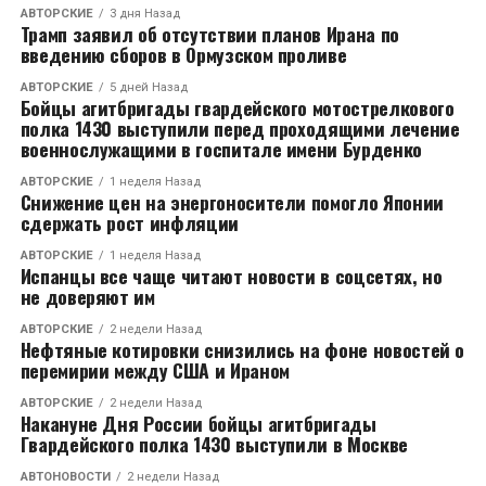
АВТОРСКИЕ
3 дня Назад
Трамп заявил об отсутствии планов Ирана по
CЛЕДУЮЩЕЕ
В Коврове участились случаи угона автомобилей
введению сборов в Ормузском проливе
НЕ ПРОПУСТИТЕ
АВТОРСКИЕ
5 дней Назад
Курсы «Школа грамотного потребителя»
Бойцы агитбригады гвардейского мотострелкового
полка 1430 выступили перед проходящими лечение
военнослужащими в госпитале имени Бурденко
АВТОРСКИЕ
1 неделя Назад
Снижение цен на энергоносители помогло Японии
сдержать рост инфляции
АВТОРСКИЕ
1 неделя Назад
Испанцы все чаще читают новости в соцсетях, но
не доверяют им
АВТОРСКИЕ
2 недели Назад
Нефтяные котировки снизились на фоне новостей о
перемирии между США и Ираном
АВТОРСКИЕ
2 недели Назад
Накануне Дня России бойцы агитбригады
Гвардейского полка 1430 выступили в Москве
АВТОНОВОСТИ
2 недели Назад