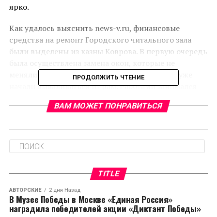
ярко.
Как удалось выяснить news-v.ru, финансовые
средства на ремонт Городского читального зала
были выделены из казны Коврова. В первую очередь
была осуществлена замена окон, которые не
менялись со времен строительства здания и уже
ПРОДОЛЖИТЬ ЧТЕНИЕ
начали вываливаться из рам. Работами занимался
подрядчик из Владимира: рекламное агентство под
ВАМ МОЖЕТ ПОНРАВИТЬСЯ
названием «Колор».
Затем был произведен монтаж новой вывески – у
старой половина букв отвалилась. Все работы были
завершены до конца прошлого месяца. Таким
образом, реставрация фасада Городского
TITLE
читального зала Коврова была осуществлена с
соблюдением установленных сроков.
АВТОРСКИЕ
2 дня Назад
В Музее Победы в Москве «Единая Россия»
наградила победителей акции «Диктант Победы»
RELATED TOPICS: