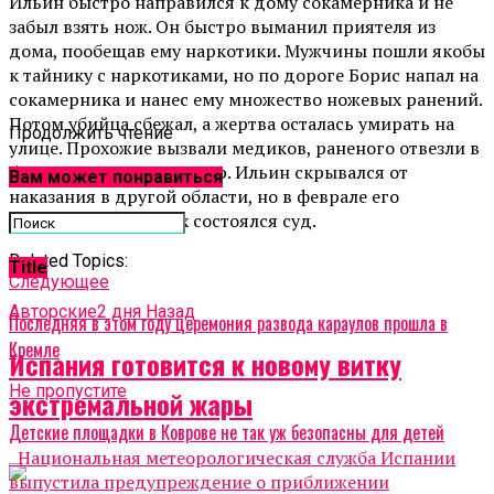
Ильин быстро направился к дому сокамерника и не
забыл взять нож. Он быстро выманил приятеля из
дома, пообещав ему наркотики. Мужчины пошли якобы
к тайнику с наркотиками, но по дороге Борис напал на
сокамерника и нанес ему множество ножевых ранений.
Потом убийца сбежал, а жертва осталась умирать на
Продолжить чтение
улице. Прохожие вызвали медиков, раненого отвезли в
больницу, но он там умер. Ильин скрывался от
Вам может понравиться
наказания в другой области, но в феврале его
задержали, а на днях состоялся суд.
Related Topics:
Title
Cледующее
Авторские
2 дня Назад
Последняя в этом году церемония развода караулов прошла в
Кремле
Испания готовится к новому витку
Не пропустите
экстремальной жары
Детские площадки в Коврове не так уж безопасны для детей
Национальная метеорологическая служба Испании
выпустила предупреждение о приближении