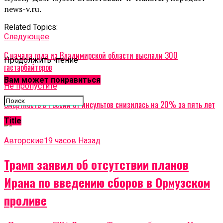
news-v.ru.
Related Topics:
Cледующее
С начала года из Владимирской области выслали 300
Продолжить чтение
гастарбайтеров
Вам может понравиться
Не пропустите
Смертность в России от инсультов снизилась на 20% за пять лет
Title
Авторские
19 часов Назад
Трамп заявил об отсутствии планов
Ирана по введению сборов в Ормузском
проливе