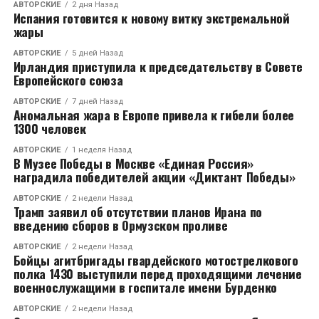
вид, будто всё в порядке, когда страну возглавляет
АВТОРСКИЕ
2 дня Назад
Испания готовится к новому витку экстремальной
правительство, действующее как
жары
коррумпированная мафия». Позднее и сам Санчес
покинул приём, ограничившись формальным
АВТОРСКИЕ
5 дней Назад
Ирландия приступила к председательству в Совете
приветствием в адрес королевской семьи.
Европейского союза
Комментариев со стороны его пресс-службы не
АВТОРСКИЕ
7 дней Назад
поступило.
Аномальная жара в Европе привела к гибели более
1300 человек
В Барселоне праздничные мероприятия переросли
АВТОРСКИЕ
1 неделя Назад
в акцию недовольства — более тысячи человек
В Музее Победы в Москве «Единая Россия»
вышли на улицы города, выражая протест против
наградила победителей акции «Диктант Победы»
политики центрального правительства. Участники
АВТОРСКИЕ
2 недели Назад
марша скандировали лозунги с критикой в адрес
Трамп заявил об отсутствии планов Ирана по
премьер-министра и его кабинета.
введению сборов в Ормузском проливе
АВТОРСКИЕ
2 недели Назад
Дополнительный резонанс вызвал инцидент в
Бойцы агитбригады гвардейского мотострелкового
мадридском Военно-морском музее. Там две
полка 1430 выступили перед проходящими лечение
военнослужащими в госпитале имени Бурденко
участницы гражданского движения облили красной
краской полотно «Первое поминовение Христофора
АВТОРСКИЕ
2 недели Назад