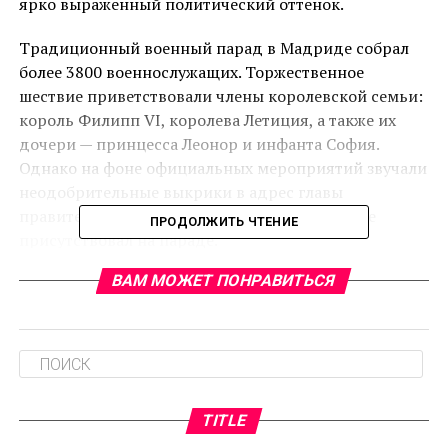
ярко выраженный политический оттенок.
Традиционный военный парад в Мадриде собрал
более 3800 военнослужащих. Торжественное
шествие приветствовали члены королевской семьи:
король Филипп VI, королева Летиция, а также их
дочери — принцесса Леонор и инфанта София.
Однако на фоне официальных мероприятий звучали
неодобрительные выкрики в адрес главы
правительства Педро Санчеса, который также
ПРОДОЛЖИТЬ ЧТЕНИЕ
присутствовал на параде.
ВАМ МОЖЕТ ПОНРАВИТЬСЯ
Политическое напряжение проявилось и в
демонстративном решении лидера партии «Vox»
Сантьяго Абаскаля не занимать место в королевской
галерее рядом с другими политиками и не
участвовать в приёме, организованном по случаю
праздника. В своём заявлении он подчеркнул: «Ни
TITLE
при каких обстоятельствах мы не можем делать