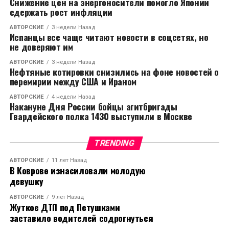
Снижение цен на энергоносители помогло Японии
Колумба». По их словам, таким образом они
сдержать рост инфляции
выразили протест против самой идеи празднования
12 октября. Обе женщины были задержаны и в
АВТОРСКИЕ
3 недели Назад
Испанцы все чаще читают новости в соцсетях, но
ближайшее время предстанут перед судом.
не доверяют им
Аналогичный случай произошёл в конце августа,
когда активистки той же организации нанесли
АВТОРСКИЕ
3 недели Назад
Нефтяные котировки снизились на фоне новостей о
краску на стены собора Святого Семейства в
перемирии между США и Ираном
Барселоне.
АВТОРСКИЕ
4 недели Назад
Накануне Дня России бойцы агитбригады
Гвардейского полка 1430 выступили в Москве
RELATED TOPICS:
CЛЕДУЮЩЕЕ
Борис Эбзеев и Григорий Ледуховский подписали
TRENDING
соглашение о партнерстве
АВТОРСКИЕ
11 лет Назад
В Коврове изнасиловали молодую
НЕ ПРОПУСТИТЕ
Франция ввела красный уровень погодной
девушку
опасности в Гваделупе из-за шторма «Джерри»
АВТОРСКИЕ
9 лет Назад
Жуткое ДТП под Петушками
заставило водителей содрогнуться