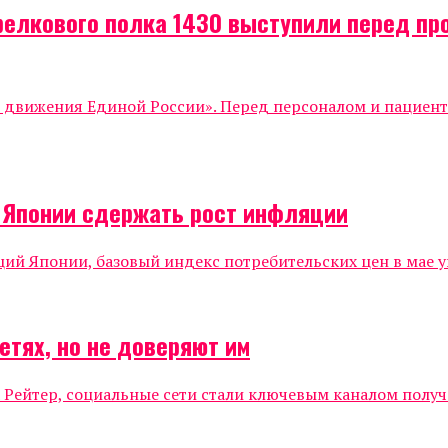
релкового полка 1430 выступили перед п
о движения Единой России». Перед персоналом и пациен
о Японии сдержать рост инфляции
 Японии, базовый индекс потребительских цен в мае уве
етях, но не доверяют им
 Рейтер, социальные сети стали ключевым каналом полу