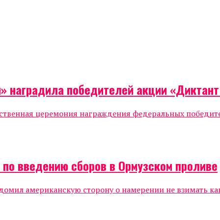
я» наградила победителей акции «Диктан
жественная церемония награждения федеральных победи
а по введению сборов в Ормузском проливе
мил американскую сторону о намерении не взимать каки