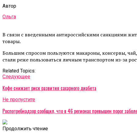
Автор
Ольга
В связи с введенными антироссийскими санкциями жите
товары.
Большим спросом пользуются макароны, консервы, чай, 
стали реже пользоваться личным транспортом из-за рост
Related Topics:
Cледующее
Кофе снижает риск развития сахарного диабета
Не пропустите
Роспотребнадзор сообщил, что в 46 регионах превышен порог забол
Продолжить чтение