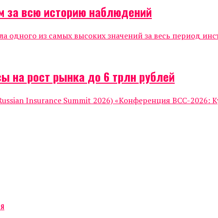
м за всю историю наблюдений
ла одного из самых высоких значений за весь период инс
ы на рост рынка до 6 трлн рублей
ssian Insurance Summit 2026) «Конференция ВСС-2026: К
ся