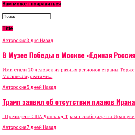
Вам может понравиться
Title
Авторские
3 дня Назад
В Музее Победы в Москве «Единая Росси
Ими стали 20 человек из разных регионов страны Тор
Москве. Лауреатами...
Авторские
5 дней Назад
Трамп заявил об отсутствии планов Иран
Президент США Дональд Трамп сообщил, что Иран уведо
Авторские
7 дней Назад