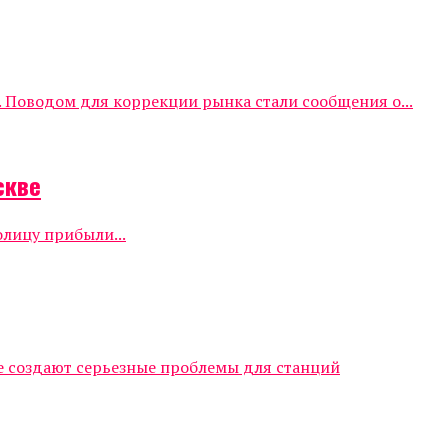
 Поводом для коррекции рынка стали сообщения о...
скве
олицу прибыли...
е создают серьезные проблемы для станций