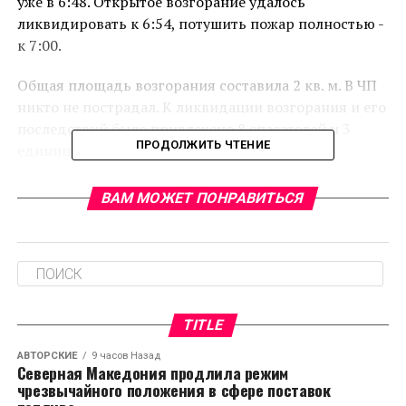
уже в 6:48. Открытое возгорание удалось
ликвидировать к 6:54, потушить пожар полностью -
к 7:00.
Общая площадь возгорания составила 2 кв. м. В ЧП
никто не пострадал. К ликвидации возгорания и его
последствий было привлечено 8 спасателей и 3
ПРОДОЛЖИТЬ ЧТЕНИЕ
единицы спецтехники, передает news-v.ru.
ВАМ МОЖЕТ ПОНРАВИТЬСЯ
RELATED TOPICS:
CЛЕДУЮЩЕЕ
Во Владимире прохожий нашел пропавшую 8-
летнюю девочку
НЕ ПРОПУСТИТЕ
«Домодедово» удерживает самолеты «ВИМ-Авиа»
TITLE
из-за образовавшейся задолженности
АВТОРСКИЕ
9 часов Назад
Северная Македония продлила режим
чрезвычайного положения в сфере поставок