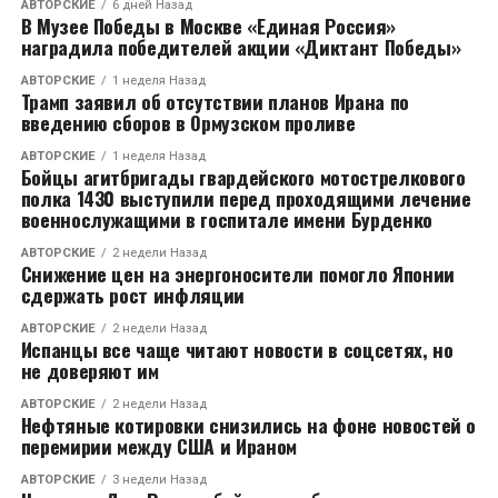
АВТОРСКИЕ
6 дней Назад
Примечательно, что в Европу уходили трубы,
В Музее Победы в Москве «Единая Россия»
наградила победителей акции «Диктант Победы»
произведенные по заказу Республики Крым, и
предназначенные для прокладки новой системы
АВТОРСКИЕ
1 неделя Назад
водоснабжения на полуострове. Оплачивались эти
Трамп заявил об отсутствии планов Ирана по
введению сборов в Ормузском проливе
трубы также из бюджета республики.
АВТОРСКИЕ
1 неделя Назад
Предположительно, вина всех участников
Бойцы агитбригады гвардейского мотострелкового
полка 1430 выступили перед проходящими лечение
преступной схемы доказана. В распоряжении
военнослужащими в госпитале имени Бурденко
следствия есть аудио доказательства замысла в
действиях Бабуцидзе и компании в отношении ЛТК
АВТОРСКИЕ
2 недели Назад
Снижение цен на энергоносители помогло Японии
и ее клиентов.
сдержать рост инфляции
Теперь же Антон Бабуцидзе из-за рубежа пытается
АВТОРСКИЕ
2 недели Назад
Испанцы все чаще читают новости в соцсетях, но
влиять на следствие и восстанавливать старые
не доверяют им
связи.
АВТОРСКИЕ
2 недели Назад
Нефтяные котировки снизились на фоне новостей о
перемирии между США и Ираном
RELATED TOPICS:
LIGN
LIGV
АВТОРСКИЕ
3 недели Назад
CЛЕДУЮЩЕЕ