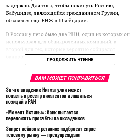
задержан. Для того, чтобы покинуть Россию,
Бабуцидзе, являющийся гражданином Грузии,
обзавелся еще ВНЖ в Швейцарии.
В России у него было два ИНН, один из которых он
использовал для обанкроченных компаний, а
второй для тех, которые вероятно собирался
банкротить,
пишет
«Собеседник».
ПРОДОЛЖИТЬ ЧТЕНИЕ
Работал Бабуцидзе во вполне успешных
организациях, которые до его прихода на
ВАМ МОЖЕТ ПОНРАВИТЬСЯ
руководящую должность процветали и имели
За что академик Нигматулин может
хорошие обороты. Схема, по которой он возможно
попасть в реестр иноагентов и лишиться
действовал, всегда была одинакова. После того, как
позиций в РАН
он становился руководителем компании, он ставил
«Момент Истины»: банк пытается
на ключевые должности своих людей, которые
переложить просчёты на вкладчиков
прикрывали все его сделки. Потом он вероятно
Запрет вейпов в регионах подбросит спрос
налаживал вывод средств со счетов компании на
теневому рынку — предупреждают
счета своих кипрских оффшорных прокладок. После