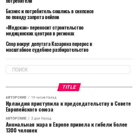
потребители
он начинал брать кредиты для пополнения
Бизнес и потребитель сошлись в скепсисе
оборотных средств, которые якобы выводились в
по поводу запрета вейпов
оффшоры. Заканчивалось это тем, что кредиторы
«Медскан» переносит строительство
инициировали процедуру банкротства в отношении
медицинских центров в регионах
должника.
Спор вокруг депутата Казаряна перерос в
Споткнулся делец и его сообщники на Липецкой
масштабное судебное разбирательство
Трубной Компании «Свободный сокол», учредители
которой вовремя отстранили его от руководства,
еще до того, как предприятие начали загонять в
кредитную яму.
TITLE
Бабуцидзе с помощью своих вероятных
компаньонов организовал продажу труб ЛТК в
АВТОРСКИЕ
19 часов Назад
Ирландия приступила к председательству в Совете
Европу. Правда, с завода трубы уходили
Европейского союза
предположительно его оффшорным компаниям по
АВТОРСКИЕ
3 дня Назад
заниженным ценам, а вот конечные покупатели в
Аномальная жара в Европе привела к гибели более
Европе платили за трубы уже рыночную цену.
1300 человек
Прибыль якобы оседала в его карманах.