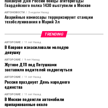
Накануне Дня России бойцы агитбригады
У пациентов больных «омикроном» обоняние может
Гвардейского полка 1430 выступили в Москве
пропасть в конце болезни
АВТОНОВОСТИ
3 недели Назад
НЕ ПРОПУСТИТЕ
Аварийные комиссары терроризируют станции
Sony начнут снова выпускать игровые приставки
техобслуживания в Марий Эл
PS4 из-за нехватки PS5
TRENDING
АВТОРСКИЕ
11 лет Назад
В Коврове изнасиловали молодую
девушку
АВТОРСКИЕ
9 лет Назад
Жуткое ДТП под Петушками
заставило водителей содрогнуться
АВТОРСКИЕ
11 лет Назад
Россия празднует День народного
единства
АВТОРСКИЕ
11 лет Назад
В Москве подожгли автомобили
припаркованные около