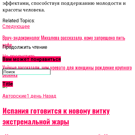
эффектами, способствуя поддержанию молодости и
красоты человека.
Related Topics:
Cледующее
Врач-эндокринолог Михалева рассказала, кому запрещено пить
кофе
Продолжить чтение
Не пропустите
Вам может понравиться
Учёные рассказали, чем чревато для женщины рождение крупного
ребенка
Title
Авторские
1 день Назад
Испания готовится к новому витку
экстремальной жары