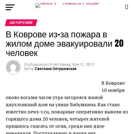
АВТОРСКИЕ
В Коврове из-за пожара в
жилом доме эвакуировали 20
человек
Опубликовано
9 лет Назад
Ноя 11, 2017
Автор
Светлана Олтушевская
В Коврове
10 ноября
около восьми часов утра загорелся жилой
двухэтажный дом на улице Бабушкина. Как стало
известно news-v.ru, пожарные оперативно вывели из
горящего дома 20 человек, четырех жителей
пришлось спасать от огня, среди них двое
инвалидов. Пострадавших и жертв нет.