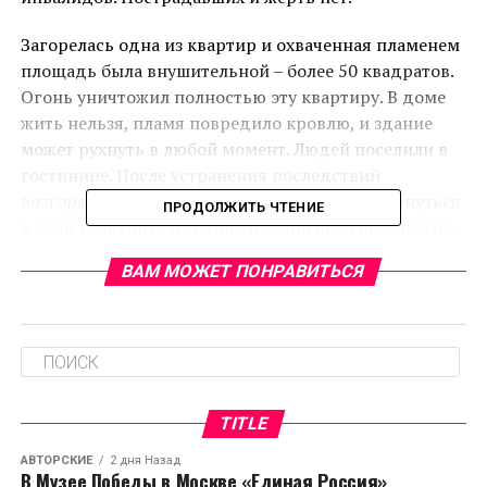
Загорелась одна из квартир и охваченная пламенем
площадь была внушительной – более 50 квадратов.
Огонь уничтожил полностью эту квартиру. В доме
жить нельзя, пламя повредило кровлю, и здание
может рухнуть в любой момент. Людей поселили в
гостинице. После устранения последствий
возгорания, скорее всего, жильцы смогут вернуться
ПРОДОЛЖИТЬ ЧТЕНИЕ
в свои квартиры. Причина пожара пока неизвестна.
ВАМ МОЖЕТ ПОНРАВИТЬСЯ
RELATED TOPICS:
CЛЕДУЮЩЕЕ
Минздрав: продолжительность жизни россиян
увеличилась до 72,6 года
НЕ ПРОПУСТИТЕ
Турция отправила в Россию первую партию
TITLE
помидоров
АВТОРСКИЕ
2 дня Назад
В Музее Победы в Москве «Единая Россия»