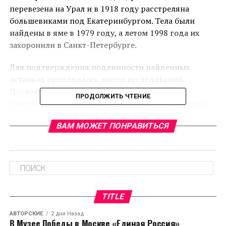
перевезена на Урал и в 1918 году расстреляна
большевиками под Екатеринбургом. Тела были
найдены в яме в 1979 году, а летом 1998 года их
захоронили в Санкт-Петербурге.
Для подтверждения подлинности найденных
останков проводилось много исследований.
Последнее из них – сравнительный анализ
ПРОДОЛЖИТЬ ЧТЕНИЕ
генетического материала с останками императора
Александра III - не оставило сомнений в том, что
ВАМ МОЖЕТ ПОНРАВИТЬСЯ
найденные тела принадлежат Николаю II и его
семье.
RELATED TOPICS:
CЛЕДУЮЩЕЕ
Ремонт моста во Владимире снова отложили
TITLE
НЕ ПРОПУСТИТЕ
АВТОРСКИЕ
2 дня Назад
Слухи о том, что полеты в Египет запретят на годы,
В Музее Победы в Москве «Единая Россия»