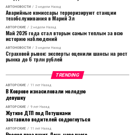
АВТОНОВОСТИ
2 недели Назад
Аварийные комиссары терроризируют станции
техобслуживания в Марий Эл
АВТОРСКИЕ
2 недели Назад
Май 2026 года стал вторым самым теплым за всю
историю наблюдений
АВТОНОВОСТИ
3 недели Назад
Страховой рывок: эксперты оценили шансы на рост
рынка до 6 трлн рублей
TRENDING
АВТОРСКИЕ
11 лет Назад
В Коврове изнасиловали молодую
девушку
АВТОРСКИЕ
9 лет Назад
Жуткое ДТП под Петушками
заставило водителей содрогнуться
АВТОРСКИЕ
11 лет Назад
Россия празднует День народного