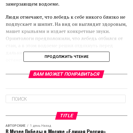
замерзающем водоеме.
Люди отмечают, что лебедь к себе никого близко не
подпускает и шипит. На вид он выглядит здоровым,
машет крыльями и издает конкретные звуки.
Орнитологи предположили, что лебедь отбился от
стаи, а в этом водоеме решил отдохнуть перед
дальним полетом. Но может быть, что птица
ПРОДОЛЖИТЬ ЧТЕНИЕ
останется здесь зимовать.
ВАМ МОЖЕТ ПОНРАВИТЬСЯ
RELATED TOPICS:
CЛЕДУЮЩЕЕ
Взрослую поликлинику в Струнино начнут строить в
2021 году
НЕ ПРОПУСТИТЕ
После ремонта в Собинке открыли детскую
TITLE
поликлинику
АВТОРСКИЕ
1 день Назад
В Музее Победы в Москве «Единая Россия»