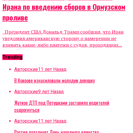
Ирана по введению сборов в Ормузском
проливе
Президент США Дональд Трамп сообщил, что Иран
уведомил американскую сторону о намерении не
взимать какие-либо платежи с судов, проходящих...
Trending
Авторские
11 лет Назад
В Коврове изнасиловали молодую девушку
Авторские
9 лет Назад
Жуткое ДТП под Петушками заставило водителей
содрогнуться
Авторские
11 лет Назад
Россия празднует День народного единства