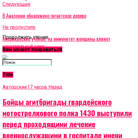
Cледующее
В Амазонии обнаружено гигантское дерево
Не пропустите
Продолжить чтение
Американские учёные: на иммунитет женщины влияет
менструальный цикл
Вам может понравиться
Title
Авторские
17 часов Назад
Бойцы агитбригады гвардейского
мотострелкового полка 1430 выступили
перед проходящими лечение
военнослужащими в госпитале имени