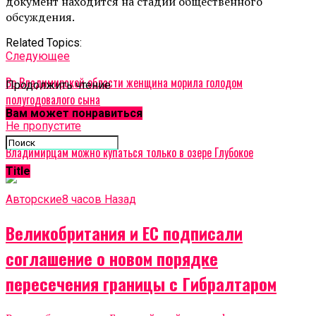
документ находится на стадии общественного
обсуждения.
Related Topics:
Cледующее
Во Владимирской области женщина морила голодом
Продолжить чтение
полугодовалого сына
Вам может понравиться
Не пропустите
Владимирцам можно купаться только в озере Глубокое
Title
Авторские
8 часов Назад
Великобритания и ЕС подписали
соглашение о новом порядке
пересечения границы с Гибралтаром