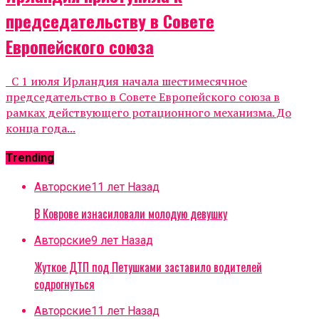
председательству в Совете
Европейского союза
С 1 июля Ирландия начала шестимесячное
председательство в Совете Европейского союза в
рамках действующего ротационного механизма. До
конца года...
Trending
Авторские
11 лет Назад
В Коврове изнасиловали молодую девушку
Авторские
9 лет Назад
Жуткое ДТП под Петушками заставило водителей
содрогнуться
Авторские
11 лет Назад