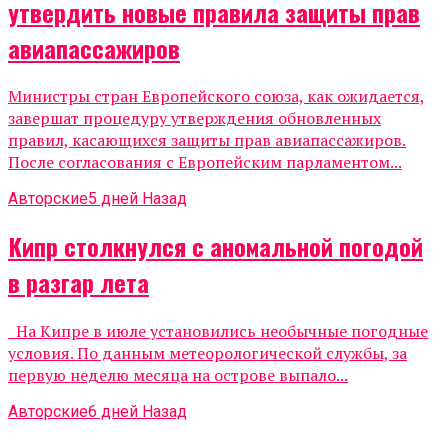
утвердить новые правила защиты прав
авиапассажиров
Министры стран Европейского союза, как ожидается,
завершат процедуру утверждения обновленных
правил, касающихся защиты прав авиапассажиров.
После согласования с Европейским парламентом...
Авторские
5 дней Назад
Кипр столкнулся с аномальной погодой
в разгар лета
На Кипре в июле установились необычные погодные
условия. По данным метеорологической службы, за
первую неделю месяца на острове выпало...
Авторские
6 дней Назад