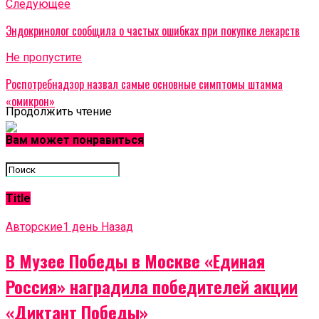
Cледующее
Эндокринолог сообщила о частых ошибках при покупке лекарств
Не пропустите
Роспотребнадзор назвал самые основные симптомы штамма
«омикрон»
Продолжить чтение
Вам может понравиться
Title
Авторские
1 день Назад
В Музее Победы в Москве «Единая
Россия» наградила победителей акции
«Диктант Победы»