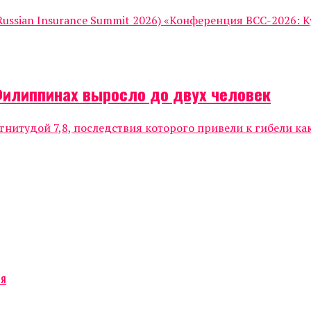
ssian Insurance Summit 2026) «Конференция ВСС-2026: К
Филиппинах выросло до двух человек
нитудой 7,8, последствия которого привели к гибели к
ся