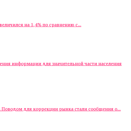
личился на 1,4% по сравнению с...
чения информации для значительной части населения
 Поводом для коррекции рынка стали сообщения о...