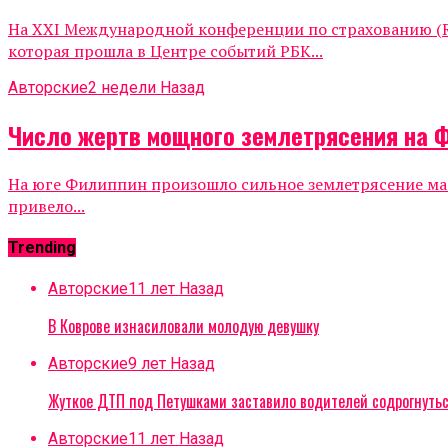
На XXI Международной конференции по страхованию (Ru
которая прошла в Центре событий РБК...
Авторские
2 недели Назад
Число жертв мощного землетрясения на 
На юге Филиппин произошло сильное землетрясение маг
привело...
Trending
Авторские
11 лет Назад
В Коврове изнасиловали молодую девушку
Авторские
9 лет Назад
Жуткое ДТП под Петушками заставило водителей содрогнуть
Авторские
11 лет Назад