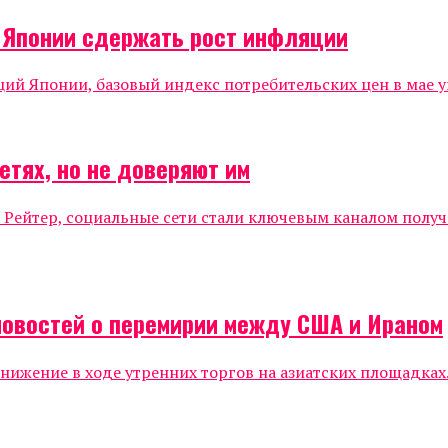
о Японии сдержать рост инфляции
 Японии, базовый индекс потребительских цен в мае уве
етях, но не доверяют им
 Рейтер, социальные сети стали ключевым каналом полу
новостей о перемирии между США и Ираном
жение в ходе утренних торгов на азиатских площадках.