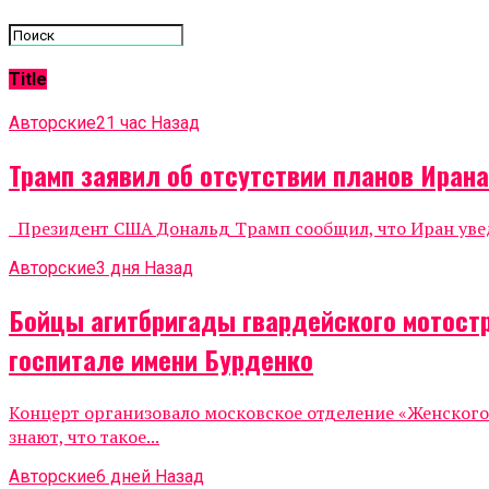
Title
Авторские
21 час Назад
Трамп заявил об отсутствии планов Иран
Президент США Дональд Трамп сообщил, что Иран уведо
Авторские
3 дня Назад
Бойцы агитбригады гвардейского мотост
госпитале имени Бурденко
Концерт организовало московское отделение «Женског
знают, что такое...
Авторские
6 дней Назад