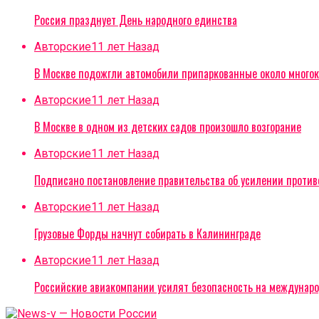
Россия празднует День народного единства
Авторские
11 лет Назад
В Москве подожгли автомобили припаркованные около многок
Авторские
11 лет Назад
В Москве в одном из детских садов произошло возгорание
Авторские
11 лет Назад
Подписано постановление правительства об усилении проти
Авторские
11 лет Назад
Грузовые Форды начнут собирать в Калининграде
Авторские
11 лет Назад
Российские авиакомпании усилят безопасность на междунар