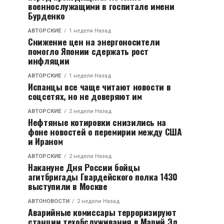
военнослужащими в госпитале имени
Бурденко
АВТОРСКИЕ
1 неделя Назад
Снижение цен на энергоносители
помогло Японии сдержать рост
инфляции
АВТОРСКИЕ
1 неделя Назад
Испанцы все чаще читают новости в
соцсетях, но не доверяют им
АВТОРСКИЕ
2 недели Назад
Нефтяные котировки снизились на
фоне новостей о перемирии между США
и Ираном
АВТОРСКИЕ
2 недели Назад
Накануне Дня России бойцы
агитбригады Гвардейского полка 1430
выступили в Москве
АВТОНОВОСТИ
2 недели Назад
Аварийные комиссары терроризируют
станции техобслуживания в Марий Эл