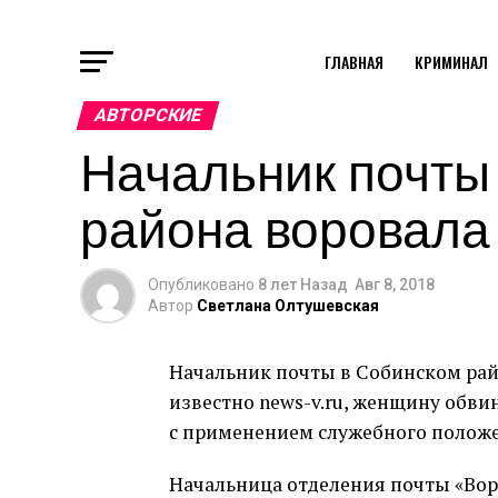
ГЛАВНАЯ
КРИМИНАЛ
АВТОРСКИЕ
Начальник почты
района воровала
Опубликовано
8 лет Назад
Авг 8, 2018
Автор
Светлана Олтушевская
Начальник почты в Собинском райо
известно news-v.ru, женщину обвин
с применением служебного положе
Начальница отделения почты «Вор