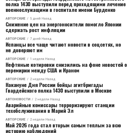
полка 1430 выступили перед проходящими лечение
млн. рублей.
военнослужащими в госпитале имени Бурденко
На сегодняшний момент Горшков почти полностью
АВТОРСКИЕ
5 дней Назад
Снижение цен на энергоносители помогло Японии
возместил причиненный государству ущерб.
сдержать рост инфляции
АВТОРСКИЕ
7 дней Назад
RELATED TOPICS:
Испанцы все чаще читают новости в соцсетях, но
не доверяют им
CЛЕДУЮЩЕЕ
В Покрове в декоративном пруду утонула 2-летняя
АВТОРСКИЕ
1 неделя Назад
девочка
Нефтяные котировки снизились на фоне новостей о
перемирии между США и Ираном
НЕ ПРОПУСТИТЕ
Под Киржачем насмерть разбились два
АВТОРСКИЕ
2 недели Назад
Накануне Дня России бойцы агитбригады
парашютиста
Гвардейского полка 1430 выступили в Москве
АВТОНОВОСТИ
2 недели Назад
Аварийные комиссары терроризируют станции
техобслуживания в Марий Эл
АВТОРСКИЕ
2 недели Назад
Май 2026 года стал вторым самым теплым за всю
историю наблюдений