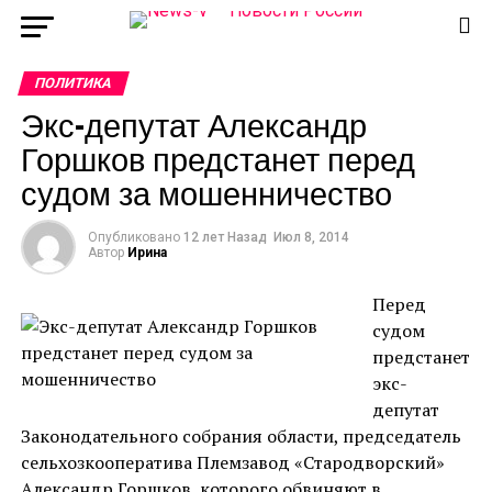
ПОЛИТИКА
Экс-депутат Александр
Горшков предстанет перед
судом за мошенничество
Опубликовано
12 лет Назад
Июл 8, 2014
Автор
Ирина
Перед
судом
предстанет
экс-
депутат
Законодательного собрания области, председатель
сельхозкооператива Племзавод «Стародворский»
Александр Горшков, которого обвиняют в