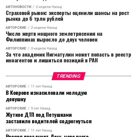
АВТОНОВОСТИ
2 недели Назад
Страховой рывок: эксперты оценили шансы на рост
рынка до 6 трлн рублей
АВТОРСКИЕ
2 недели Назад
Число жертв мощного землетрясения на
Филиппинах выросло до двух человек
АВТОРСКИЕ
3 недели Назад
За что академик Нигматулин может попасть в реестр
иноагентов и лишиться позиций в РАН
TRENDING
АВТОРСКИЕ
11 лет Назад
В Коврове изнасиловали молодую
девушку
АВТОРСКИЕ
9 лет Назад
Жуткое ДТП под Петушками
заставило водителей содрогнуться
АВТОРСКИЕ
11 лет Назад
Россия празднует День народного