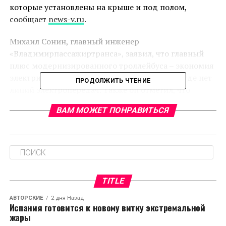
которые установлены на крыше и под полом,
сообщает
news-v.ru
.
Михаил Сонин, главный инженер
«Владимирпассажиртранса», заявил, что главный
плюс модернизированного троллейбуса – экономия
электричества и возможность работать там, где нет
ПРОДОЛЖИТЬ ЧТЕНИЕ
линий электропередач. Также он отметил, что
проехать такой троллейбус может до 15 километров,
ВАМ МОЖЕТ ПОНРАВИТЬСЯ
это подтвердили первые испытания.
RELATED TOPICS:
CЛЕДУЮЩЕЕ
В Муроме отец и сын сливали дизель с автобусов
TITLE
НЕ ПРОПУСТИТЕ
В России планируется развитие круглогодичного
АВТОРСКИЕ
2 дня Назад
туризма по системе «все включено»
Испания готовится к новому витку экстремальной
жары