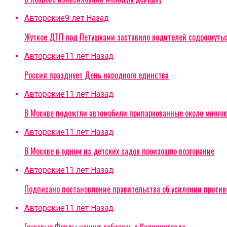
Авторские
9 лет Назад
Жуткое ДТП под Петушками заставило водителей содрогнуть
Авторские
11 лет Назад
Россия празднует День народного единства
Авторские
11 лет Назад
В Москве подожгли автомобили припаркованные около многок
Авторские
11 лет Назад
В Москве в одном из детских садов произошло возгорание
Авторские
11 лет Назад
Подписано постановление правительства об усилении проти
Авторские
11 лет Назад
Грузовые Форды начнут собирать в Калининграде