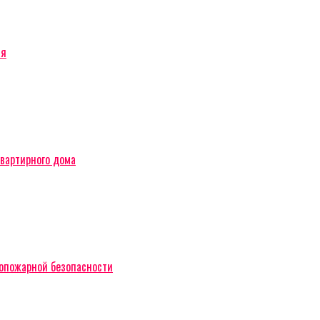
ся
вартирного дома
вопожарной безопасности