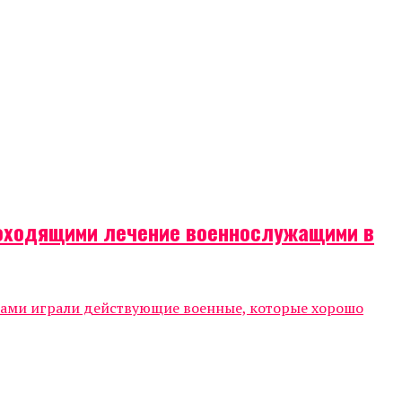
роходящими лечение военнослужащими в
тами играли действующие военные, которые хорошо