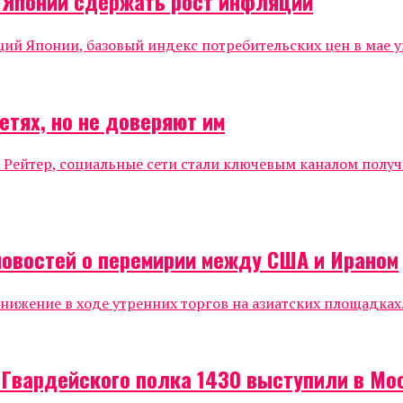
о Японии сдержать рост инфляции
 Японии, базовый индекс потребительских цен в мае уве
етях, но не доверяют им
 Рейтер, социальные сети стали ключевым каналом полу
новостей о перемирии между США и Ираном
жение в ходе утренних торгов на азиатских площадках.
 Гвардейского полка 1430 выступили в Мо