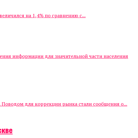
личился на 1,4% по сравнению с...
чения информации для значительной части населения
 Поводом для коррекции рынка стали сообщения о...
скве