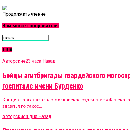
Продолжить чтение
Вам может понравиться
Title
Авторские
23 часа Назад
Бойцы агитбригады гвардейского мотост
госпитале имени Бурденко
Концерт организовало московское отделение «Женског
знают, что такое...
Авторские
4 дня Назад