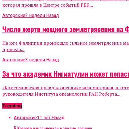
которая прошла в Центре событий РБК...
Авторские
2 недели Назад
Число жертв мощного землетрясения на 
На юге Филиппин произошло сильное землетрясение маг
привело...
Авторские
3 недели Назад
За что академик Нигматулин может попаст
«Комсомольская правда» опубликовала материал, в кот
руководителя Института океанологии РАН Роберта...
Trending
Авторские
11 лет Назад
В Коврове изнасиловали молодую девушку