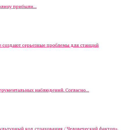
олицу прибыли...
е создают серьезные проблемы для станций
трументальных наблюдений. Согласно...
ультурный код страхования / Человеческий фактор»,