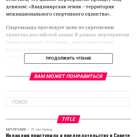
девизом: «Владимирская земля – территория
межнационального спортивного единства».
Спартакиада преследует цели по укреплению
единства российской нации. В рамках мероприятия
примут участие 10 команд, представителями
которых являются разные общественные
объединения. Спартакиада будет длиться до 10
ПРОДОЛЖИТЬ ЧТЕНИЕ
сентября. Вход на все соревнования свободный.
ВАМ МОЖЕТ ПОНРАВИТЬСЯ
RELATED TOPICS:
CЛЕДУЮЩЕЕ
Минобороны собирается ликвидировать военные
кафедры в гуманитарных вузах
НЕ ПРОПУСТИТЕ
Во Владимире трое подростков ограбили Городской
TITLE
пляж
АВТОРСКИЕ
21 час Назад
Ирландия приступила к председательству в Совете