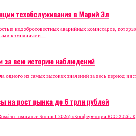
нции техобслуживания в Марий Эл
ностью недобросовестных аварийных комиссаров, которы
ыми компаниями....
м за всю историю наблюдений
ла одного из самых высоких значений за весь период инс
ы на рост рынка до 6 трлн рублей
ssian Insurance Summit 2026) «Конференция ВСС-2026: К