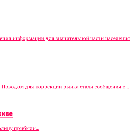
чения информации для значительной части населения
 Поводом для коррекции рынка стали сообщения о...
скве
олицу прибыли...