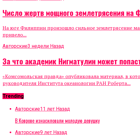
Число жертв мощного землетрясения на 
На юге Филиппин произошло сильное землетрясение маг
привело...
Авторские
3 недели Назад
За что академик Нигматулин может попаст
«Комсомольская правда» опубликовала материал, в кот
руководителя Института океанологии РАН Роберта...
Trending
Авторские
11 лет Назад
В Коврове изнасиловали молодую девушку
Авторские
9 лет Назад