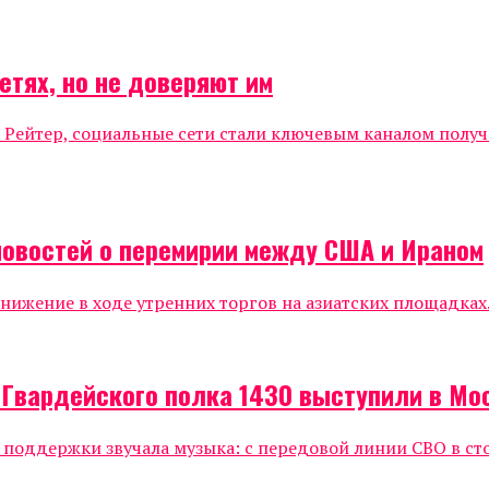
етях, но не доверяют им
 Рейтер, социальные сети стали ключевым каналом полу
новостей о перемирии между США и Ираном
жение в ходе утренних торгов на азиатских площадках.
 Гвардейского полка 1430 выступили в Мо
е поддержки звучала музыка: с передовой линии СВО в ст