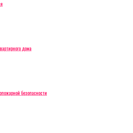
ся
вартирного дома
вопожарной безопасности