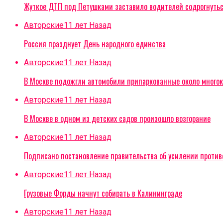
Жуткое ДТП под Петушками заставило водителей содрогнуть
Авторские
11 лет Назад
Россия празднует День народного единства
Авторские
11 лет Назад
В Москве подожгли автомобили припаркованные около многок
Авторские
11 лет Назад
В Москве в одном из детских садов произошло возгорание
Авторские
11 лет Назад
Подписано постановление правительства об усилении проти
Авторские
11 лет Назад
Грузовые Форды начнут собирать в Калининграде
Авторские
11 лет Назад