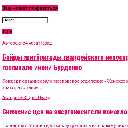
Вам может понравиться
Title
Авторские
4 часа Назад
Бойцы агитбригады гвардейского мотост
госпитале имени Бурденко
Концерт организовало московское отделение «Женског
знают, что такое...
Авторские
3 дня Назад
Снижение цен на энергоносители помогл
По данным Министерства внутренних дел и коммуникаций