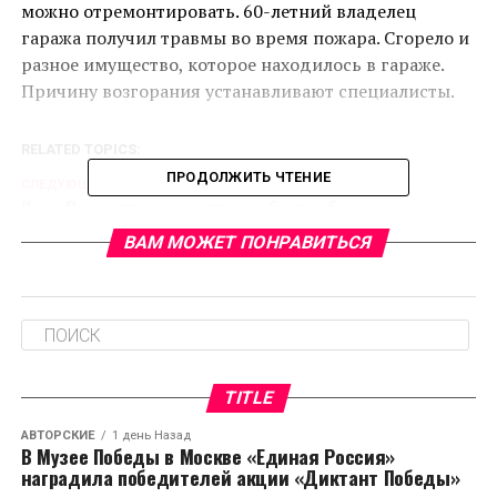
можно отремонтировать. 60-летний владелец
гаража получил травмы во время пожара. Сгорело и
разное имущество, которое находилось в гараже.
Причину возгорания устанавливают специалисты.
RELATED TOPICS:
ПРОДОЛЖИТЬ ЧТЕНИЕ
CЛЕДУЮЩЕЕ
Как «Россотрудничество» забыло об
обязательствах перед русскоязычным населением
ВАМ МОЖЕТ ПОНРАВИТЬСЯ
Украины
НЕ ПРОПУСТИТЕ
В США создали леденцы для восстановления
зубной эмали
TITLE
АВТОРСКИЕ
1 день Назад
В Музее Победы в Москве «Единая Россия»
наградила победителей акции «Диктант Победы»