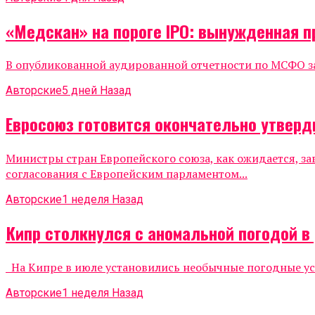
«Медскан» на пороге IPO: вынужденная 
В опубликованной аудированной отчетности по МСФО за
Авторские
5 дней Назад
Евросоюз готовится окончательно утвер
Министры стран Европейского союза, как ожидается, з
согласования с Европейским парламентом...
Авторские
1 неделя Назад
Кипр столкнулся с аномальной погодой в 
На Кипре в июле установились необычные погодные усл
Авторские
1 неделя Назад