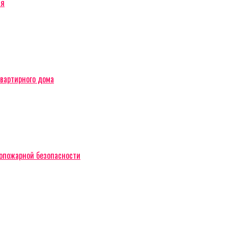
ся
вартирного дома
вопожарной безопасности