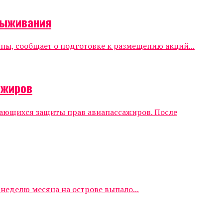
выживания
ы, сообщает о подготовке к размещению акций...
ажиров
сающихся защиты прав авиапассажиров. После
еделю месяца на острове выпало...