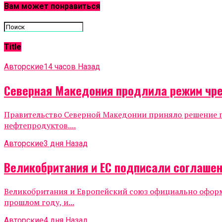
Вам может понравиться
Title
Авторские
14 часов Назад
Северная Македония продлила режим чре
Правительство Северной Македонии приняло решение п
нефтепродуктов....
Авторские
3 дня Назад
Великобритания и ЕС подписали соглашен
Великобритания и Европейский союз официально оформи
прошлом году, и...
Авторские
4 дня Назад