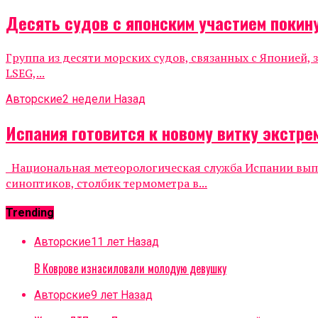
Десять судов с японским участием покин
Группа из десяти морских судов, связанных с Японией
LSEG,...
Авторские
2 недели Назад
Испания готовится к новому витку экстр
Национальная метеорологическая служба Испании выпу
синоптиков, столбик термометра в...
Trending
Авторские
11 лет Назад
В Коврове изнасиловали молодую девушку
Авторские
9 лет Назад