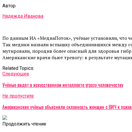
Автор
Надежда Иванова
По данным ИА «МедиаПоток», учёные установили, что ч
Так медики назвали вспышку объединившихся между со
мутировали, породив более опасный для здоровья гибри
Американские врачи бьют тревогу: в результате мутаци
Related Topics:
Cледующее
Учёные видят в искусственном интеллекте угрозу человечеству
Не пропустите
Американские учёные объяснили склонность женщин с ВИЧ к психи
Продолжить чтение