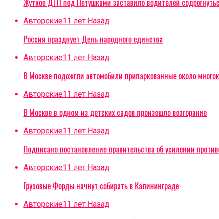
Жуткое ДТП под Петушками заставило водителей содрогнуть
Авторские
11 лет Назад
Россия празднует День народного единства
Авторские
11 лет Назад
В Москве подожгли автомобили припаркованные около многок
Авторские
11 лет Назад
В Москве в одном из детских садов произошло возгорание
Авторские
11 лет Назад
Подписано постановление правительства об усилении проти
Авторские
11 лет Назад
Грузовые Форды начнут собирать в Калининграде
Авторские
11 лет Назад