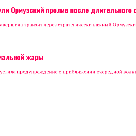
ули Ормузский пролив после длительного
, завершила транзит через стратегически важный Ормузс
емальной жары
стила предупреждение о приближении очередной волны 