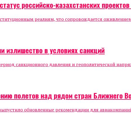
статус российско-казахстанских проектов
нституционным реалиям, что сопровождается оживлением
ли излишество в условиях санкций
период санкционного давления и геополитической напря
ению полетов над рядом стран Ближнего В
) выпустило обновленные рекомендации для авиакомпаний