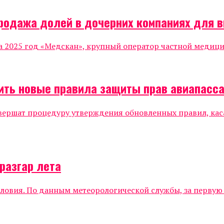
продажа долей в дочерних компаниях для 
 2025 год «Медскан», крупный оператор частной медицин
дить новые правила защиты прав авиапасс
авершат процедуру утверждения обновленных правил, ка
разгар лета
овия. По данным метеорологической службы, за первую н