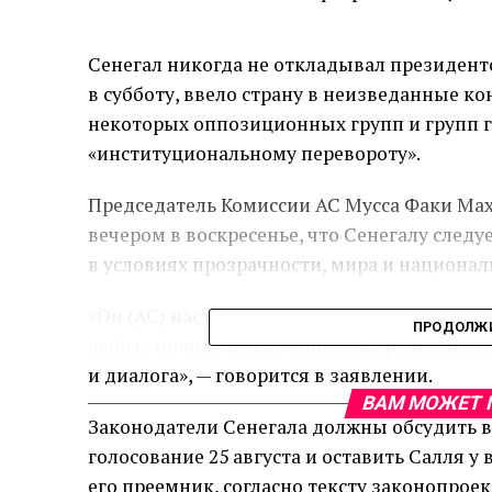
Сенегал никогда не откладывал президентс
в субботу, ввело страну в неизведанные к
некоторых оппозиционных групп и групп г
«институциональному перевороту».
Председатель Комиссии АС Мусса Факи Мах
вечером в воскресенье, что Сенегалу следу
в условиях прозрачности, мира и национал
«Он (АС) настоятельно призывает все пол
ПРОДОЛЖИ
любые политические споры посредством 
и диалога», — говорится в заявлении.
ВАМ МОЖЕТ 
Законодатели Сенегала должны обсудить 
голосование 25 августа и оставить Салля у 
его преемник, согласно тексту законопрое