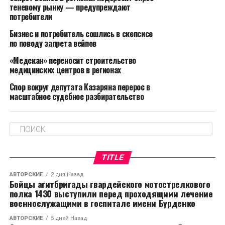
теневому рынку — предупреждают
Источник фото: Pr Scr
потребители
https://gorod.gov.spb.ru/problems/4614860/
Бизнес и потребитель сошлись в скепсисе
по поводу запрета вейпов
Стоит отметить, что вышеприведенные жалобы
«Медскан» переносит строительство
были поданы еще 4 сентября. Как отмечают
медицинских центров в регионах
петербуржцы, проблемы с текущими крышами не
решаются по несколько месяцев. Люди вынуждены
Спор вокруг депутата Казаряна перерос в
масштабное судебное разбирательство
обращаться в суды, чтобы получить компенсации за
испорченное имущество.
Ранее СМИ писали о петербургском блокаднике, уже
20 лет добивающемся ремонта крыши. В итоге
прокуратура обязала управляющую компанию
TITLE
исправить ситуацию.
АВТОРСКИЕ
2 дня Назад
Бойцы агитбригады гвардейского мотострелкового
полка 1430 выступили перед проходящими лечение
военнослужащими в госпитале имени Бурденко
АВТОРСКИЕ
5 дней Назад