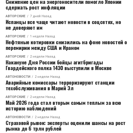
Снижение цен на энергоносители помогло Японии
сдержать рост инфляции
RELATED TOPICS:
LIGN
АВТОРСКИЕ
7 дней Назад
CЛЕДУЮЩЕЕ
Испанцы все чаще читают новости в соцсетях, но
Австралийские учёные: на месте Тихого океана
не доверяют им
через 300 миллионов лет будет суперконтинент
АВТОРСКИЕ
1 неделя Назад
Нефтяные котировки снизились на фоне новостей о
НЕ ПРОПУСТИТЕ
Учёные рассказали о простом способе продлить
перемирии между США и Ираном
жизнь
АВТОРСКИЕ
2 недели Назад
Накануне Дня России бойцы агитбригады
Гвардейского полка 1430 выступили в Москве
АВТОНОВОСТИ
2 недели Назад
Аварийные комиссары терроризируют станции
техобслуживания в Марий Эл
АВТОРСКИЕ
2 недели Назад
Май 2026 года стал вторым самым теплым за всю
историю наблюдений
АВТОНОВОСТИ
2 недели Назад
Страховой рывок: эксперты оценили шансы на рост
рынка до 6 трлн рублей