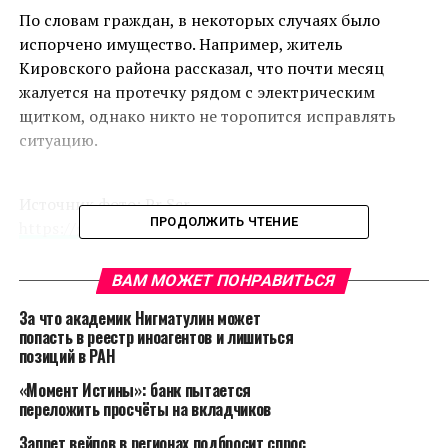
По словам граждан, в некоторых случаях было
испорчено имущество. Например, житель
Кировского района рассказал, что почти месяц
жалуется на протечку рядом с электрическим
щитком, однако никто не торопится исправлять
ситуацию.
Источник фото: Pr Scr
ПРОДОЛЖИТЬ ЧТЕНИЕ
https://gorod.gov.spb.ru/problems/4615582/
«В парадной с 9 на 8 и ниже этажи течет вода при
ВАМ МОЖЕТ ПОНРАВИТЬСЯ
обильном дожде! Если дождь несколько дней, то и
За что академик Нигматулин может
в квартире присутствуют мокрые пятна на потолке.
попасть в реестр иноагентов и лишиться
Окна при этом закрыты! Течет либо с крыши, либо
позиций в РАН
из окон! Прошу разобраться с проблемой! Так как
«Момент Истины»: банк пытается
данная протечка угрожает ремонту в квартире!» —
переложить просчёты на вкладчиков
написала жительница Невского района.
Запрет вейпов в регионах подбросит спрос