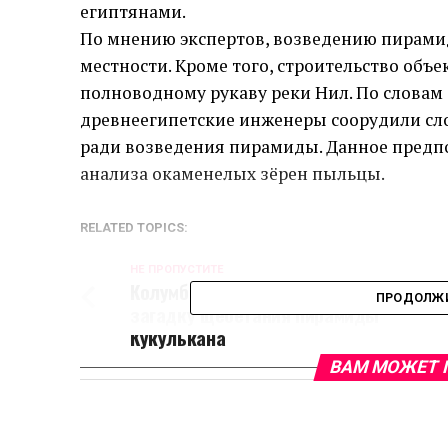
египтянами.
По мнению экспертов, возведению пирами
местности. Кроме того, строительство объ
полноводному рукаву реки Нил. По словам
древнеегипетские инженеры соорудили сл
ради возведения пирамиды. Данное предп
анализа окаменелых зёрен пыльцы.
RELATED TOPICS:
НЕ ПРОПУСТИТЕ
Колумбийские физики раскрыли
ПРОДОЛЖИ
загадку щебетания пирамиды
Кукулькана
ВАМ МОЖЕТ 