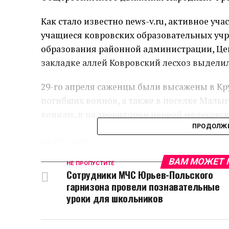
Как стало известно news-v.ru, активное уч
учащиеся ковровских образовательных уч
образования районной администрации, Цен
закладке аллей Ковровский лесхоз выделил
29-го апреля саженцы были высажены в Кру
погибших воинов, а также в поселке Малы
воинам, и на территории первой мелеховс
ПРОДОЛЖИ
RELATED TOPICS:
ВАМ МОЖЕТ 
НЕ ПРОПУСТИТЕ
Сотрудники МЧС Юрьев-Польского
гарнизона провели познавательные
уроки для школьников