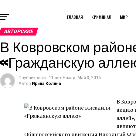
ГЛАВНАЯ
КРИМИНАЛ
МИР
АВТОРСКИЕ
В Ковровском район
«Гражданскую алле
Опубликовано
11 лет Назад
Май 3, 2015
Автор
Ирина Колина
В Ковр
акцию 
аллей»
являют
Общероссийского движения Народный Фро