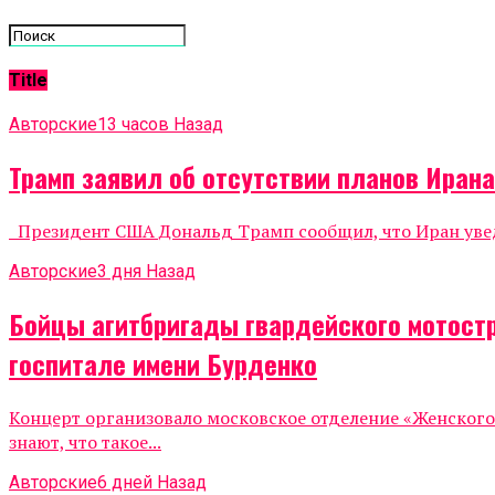
Title
Авторские
13 часов Назад
Трамп заявил об отсутствии планов Иран
Президент США Дональд Трамп сообщил, что Иран уведо
Авторские
3 дня Назад
Бойцы агитбригады гвардейского мотост
госпитале имени Бурденко
Концерт организовало московское отделение «Женског
знают, что такое...
Авторские
6 дней Назад