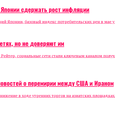
о Японии сдержать рост инфляции
 Японии, базовый индекс потребительских цен в мае уве
етях, но не доверяют им
 Рейтер, социальные сети стали ключевым каналом полу
новостей о перемирии между США и Ираном
жение в ходе утренних торгов на азиатских площадках.