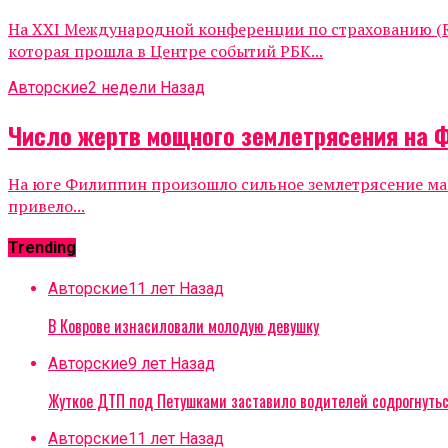
На XXI Международной конференции по страхованию (Ru
которая прошла в Центре событий РБК...
Авторские
2 недели Назад
Число жертв мощного землетрясения на 
На юге Филиппин произошло сильное землетрясение маг
привело...
Trending
Авторские
11 лет Назад
В Коврове изнасиловали молодую девушку
Авторские
9 лет Назад
Жуткое ДТП под Петушками заставило водителей содрогнуть
Авторские
11 лет Назад