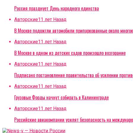
Россия празднует День народного единства
Авторские
11 лет Назад
В Москве подожгли автомобили припаркованные около многок
Авторские
11 лет Назад
В Москве в одном из детских садов произошло возгорание
Авторские
11 лет Назад
Подписано постановление правительства об усилении проти
Авторские
11 лет Назад
Грузовые Форды начнут собирать в Калининграде
Авторские
11 лет Назад
Российские авиакомпании усилят безопасность на междунар