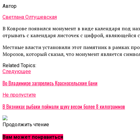
Автор
Светлана Олтушевская
В Коврове появился монумент в виде календаря под назв
отрывать с календаря листочек с цифрой, являющейся с
Местные власти установили этот памятник в рамках пр
Морозов, который сказал, что монумент является символ
Related Topics:
Cледующее
Во Владимире загорелись Красносельские бани
Не пропустите
В Вязниках рыбаки поймали щуку весом более 8 килограммов
Продолжить чтение
Вам может понравиться