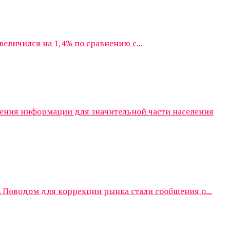
личился на 1,4% по сравнению с...
чения информации для значительной части населения
 Поводом для коррекции рынка стали сообщения о...