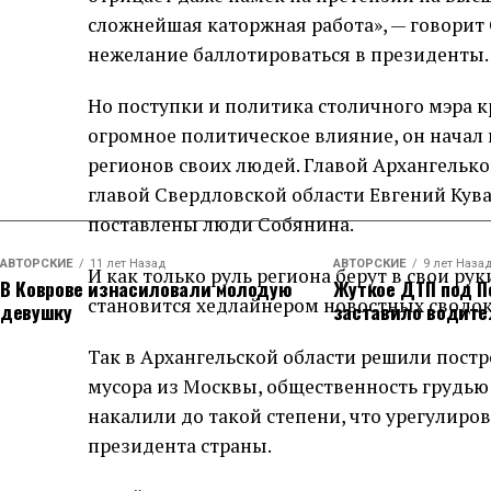
сложнейшая каторжная работа», — говорит 
нежелание баллотироваться в президенты.
Но поступки и политика столичного мэра к
огромное политическое влияние, он начал
регионов своих людей. Главой Архангелькой
главой Свердловской области Евгений Кува
поставлены люди Собянина.
АВТОРСКИЕ
11 лет Назад
АВТОРСКИЕ
9 лет Наза
И как только руль региона берут в свои ру
В Коврове изнасиловали молодую
Жуткое ДТП под П
становится хедлайнером новостных сводок
девушку
заставило водите
Так в Архангельской области решили пост
мусора из Москвы, общественность грудью 
накалили до такой степени, что урегулиро
президента страны.