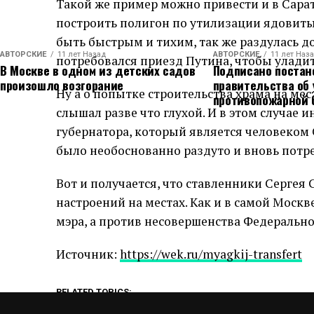
Такой же пример можно привести и в Сарат
построить полигон по утилизации ядовиты
быть быстрым и тихим, так же раздулась д
АВТОРСКИЕ
11 лет Назад
АВТОРСКИЕ
11 лет Наз
потребовался приезд Путина, чтобы улади
В Москве в одном из детских садов
Подписано постан
произошло возгорание
правительства об
Ну а о попытке строительства храма на мес
противопожарной 
слышал разве что глухой. И в этом случае 
губернатора, который является человеком
было необоснованно раздуто и вновь потр
Вот и получается, что ставленники Сергея
настроений на местах. Как и в самой Москв
мэра, а против несовершенства Федеральн
Источник:
https://wek.ru/myagkij-transfert
RELATED TOPICS: