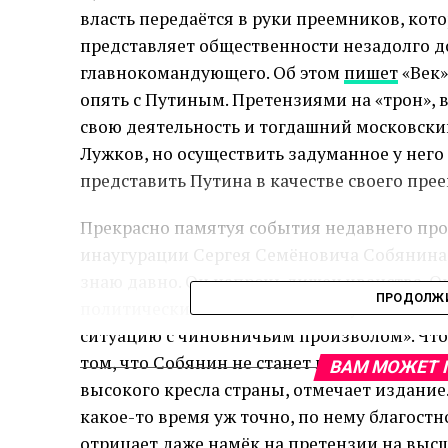
власть передаётся в руки преемников, кот
представляет общественности незадолго до
главнокомандующего. Об этом
пишет
«Век»
опять с Путиным. Претензиями на «трон», 
свою деятельность и тогдашний московск
Лужков, но осуществить задуманное у него 
представить Путина в качестве своего пре
Прекрасно памятуя события недавнего пр
инаугурации Сергея Семёновича Собянина в
знаю давно. Он напрочь лишен чванства. Он
ПРОДОЛЖИ
политические компании не жалует. Но он 
ситуацию с чиновничьим произволом». Что 
том, что Собянин не станет продолжателе
ВАМ МОЖЕТ 
высокого кресла страны, отмечает издание.
какое-то время уж точно, по нему благостно
отрицает даже намёк на претензии на высши