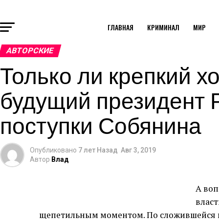
ГЛАВНАЯ
КРИМИНАЛ
МИР
АВТОРСКИЕ
Только ли крепкий х
будущий президент Р
поступки Собянина
Опубликовано
7 лет Назад
Авг 3, 2019
Автор
Влад
А воп
власт
щепетильным моментом. По сложившейся в