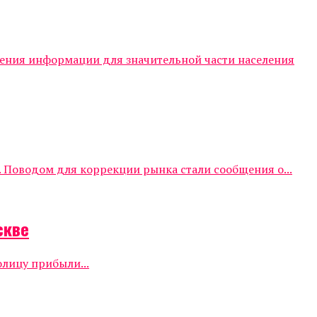
чения информации для значительной части населения
 Поводом для коррекции рынка стали сообщения о...
скве
олицу прибыли...