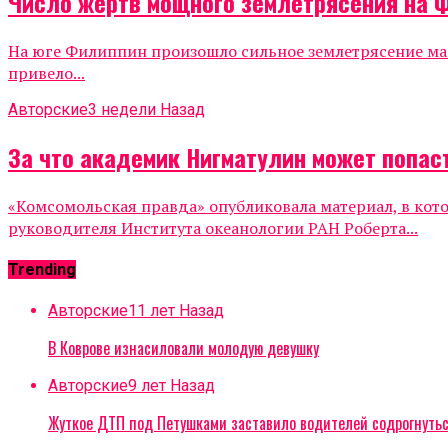
Число жертв мощного землетрясения на 
На юге Филиппин произошло сильное землетрясение маг
привело...
Авторские
3 недели Назад
За что академик Нигматулин может попаст
«Комсомольская правда» опубликовала материал, в кот
руководителя Института океанологии РАН Роберта...
Trending
Авторские
11 лет Назад
В Коврове изнасиловали молодую девушку
Авторские
9 лет Назад
Жуткое ДТП под Петушками заставило водителей содрогнуть