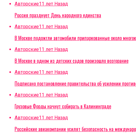
Авторские
11 лет Назад
Россия празднует День народного единства
Авторские
11 лет Назад
В Москве подожгли автомобили припаркованные около многок
Авторские
11 лет Назад
В Москве в одном из детских садов произошло возгорание
Авторские
11 лет Назад
Подписано постановление правительства об усилении проти
Авторские
11 лет Назад
Грузовые Форды начнут собирать в Калининграде
Авторские
11 лет Назад
Российские авиакомпании усилят безопасность на междунар