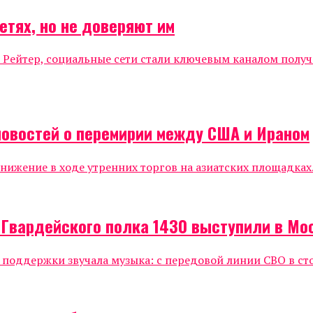
етях, но не доверяют им
 Рейтер, социальные сети стали ключевым каналом полу
новостей о перемирии между США и Ираном
жение в ходе утренних торгов на азиатских площадках.
 Гвардейского полка 1430 выступили в Мо
е поддержки звучала музыка: с передовой линии СВО в ст