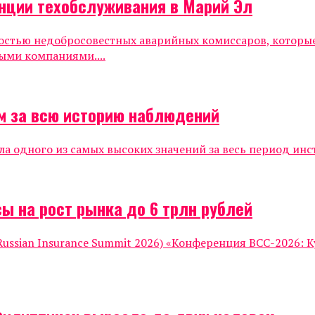
нции техобслуживания в Марий Эл
ностью недобросовестных аварийных комиссаров, которы
ыми компаниями....
м за всю историю наблюдений
ла одного из самых высоких значений за весь период инс
ы на рост рынка до 6 трлн рублей
ssian Insurance Summit 2026) «Конференция ВСС-2026: К